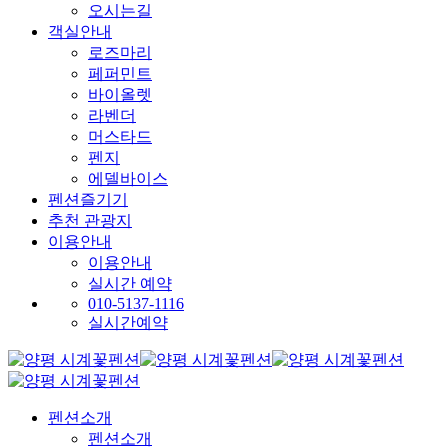
오시는길
객실안내
로즈마리
페퍼민트
바이올렛
라벤더
머스타드
펜지
에델바이스
펜션즐기기
추천 관광지
이용안내
이용안내
실시간 예약
010-5137-1116
실시간예약
펜션소개
펜션소개