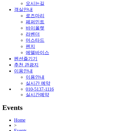
오시는길
객실안내
로즈마리
페퍼민트
바이올렛
라벤더
머스타드
펜지
에델바이스
펜션즐기기
추천 관광지
이용안내
이용안내
실시간 예약
010-5137-1116
실시간예약
Events
Home
>
Events