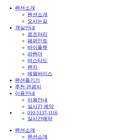
펜션소개
펜션소개
오시는길
객실안내
로즈마리
페퍼민트
바이올렛
라벤더
머스타드
펜지
에델바이스
펜션즐기기
추천 관광지
이용안내
이용안내
실시간 예약
010-5137-1116
실시간예약
펜션소개
펜션소개